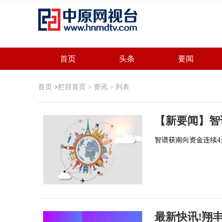
首页
头条
要闻
首页
>
栏目首页
>
资讯
> 列表
【新要闻】智
智谱获南向资金连续4
最新快讯!翔丰