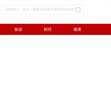
当前热门：官方：热那亚租借马赛球员哈米德-特拉奥雷，含买断选择
旅游
财经
健康