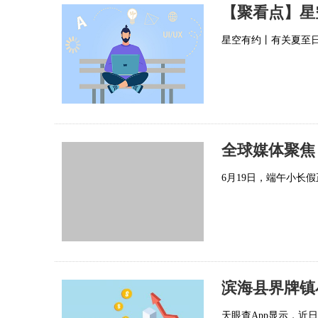
星空有约丨有关夏至日
6月19日，端午小长
天眼查App显示，近