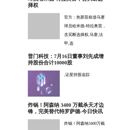
择权
官方：热那亚租借马赛
球员哈米德-特拉奥雷，
含买断选择权,马赛,法
甲,选
普门科技：7月16日董事刘先成增
持股份合计10000股
,证星持股追踪
炸锅！阿森纳 3400 万截杀天才边
锋，完美替代特罗萨德-今日快讯
炸锅！阿森纳3400万截