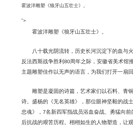
霍波洋雕塑《狼牙山五壮士》。
">
霍波洋雕塑《狼牙山五壮士》。
八十载光阴流转，历史长河沉淀下的血与
反法西斯战争胜利80周年之际，安徽省美术馆推
主题雕塑佳作以无声的语言，为我们打开一扇
雕塑是凝固的诗篇，艺术家们以石料、青
诗。盛杨的《无名英雄》，那位眼神坚毅的战
忠魂》，7名新四军指战员浴血奋战、勇猛向前
后抗战的艰苦历程。栩栩如生的人物塑造，让