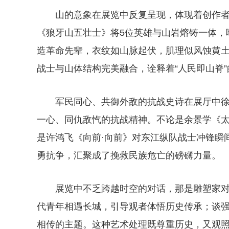
山的意象在展览中反复呈现，体现着创作
《狼牙山五壮士》将5位英雄与山岩熔铸一体，
造革命先辈，衣纹如山脉起伏，肌理似风蚀黄
战士与山体结构完美融合，诠释着“人民即山脊”
军民同心、共御外敌的抗战史诗在展厅中
一心、同仇敌忾的抗战精神。不论是余景学《
是许鸿飞《向前·向前》对东江纵队战士冲锋瞬
勇抗争，汇聚成了挽救民族危亡的磅礴力量。
展览中不乏跨越时空的对话，那是雕塑家
代青年相遇长城，引导观者体悟历史传承；谈
相传的主题。这种艺术处理既尊重历史，又观