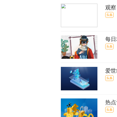
观察
牌
头条
每日
新社
头条
爱世
头条
热点
艺术
头条