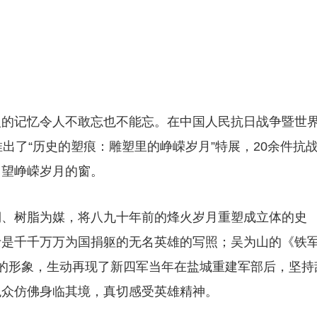
火的记忆令人不敢忘也不能忘。在中国人民抗日战争暨世
出了“历史的塑痕：雕塑里的峥嵘岁月”特展，20余件抗
回望峥嵘岁月的窗。
铜、树脂为媒，将八九十年前的烽火岁月重塑成立体的史
士是千千万万为国捐躯的无名英雄的写照；吴为山的《铁
的形象，生动再现了新四军当年在盐城重建军部后，坚持
观众仿佛身临其境，真切感受英雄精神。