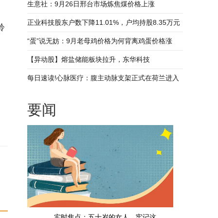
领会他的意图-要闻
生意社：9月26日邢台市场炼焦煤价格上涨
正业科技股东户数下降11.01%，户均持股8.35万元
聆
“蛋”说无妨：9月老母鸡价格为何背离鸡蛋价格涨
势？ 今头条
【异动股】熔盐储能板块拉升，东华科技
(002140.CN)涨10.04%
每日速读!心脉医疗：腹主动脉支架正式在荷兰进入
临床应用
要闻
实时焦点：五十岁的女人，牢记这