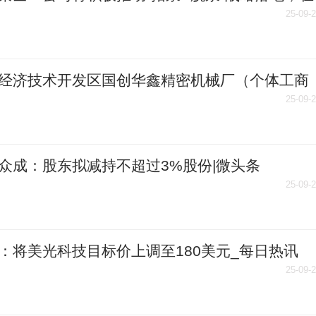
安全、优质、高效的基础上，坚持科创驱动，持
25-09-
大在基础研究、临床转化、产业升级方面的投
探索生物制药前沿技术_今日精选
经济技术开发区国创华鑫精密机械厂（个体工商
成立 注册资本1万人民币
25-09-
众成：股东拟减持不超过3%股份|微头条
25-09-
：将美光科技目标价上调至180美元_每日热讯
25-09-