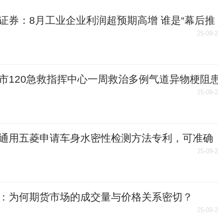
证券：8月工业企业利润超预期高增 谁是“幕后推
？
25-09-
市120急救指挥中心一周救治多例气道异物梗阻
25-09-
通用五菱申请车身水密性检测方法专利，可准确
找到漏水部位和水流路径
25-09-
：为何期货市场的成交量与价格关系密切？
25-09-