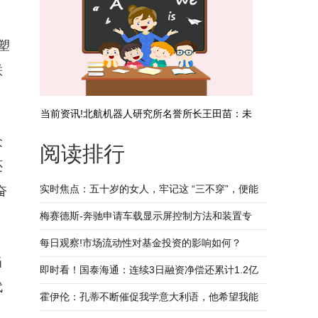
塑
联
当前资讯!北航机器人研究所名誉所长王田苗：未
众
阅读排行
来2—3年是具身智能场景全面渗透的关键窗口期
还
实时焦点：五十岁的女人，牢记这 “三不穿”，便能
奋
轻松平衡优雅与减龄
梅赛德斯-奔驰申请车载显示屏控制方法和装置专
利，提高控制车载显示屏的精细化程度-焦点热讯
每日观察!市场流动性对基金投资的影响如何？
当
即时看！国泰海通：连续3日融资净偿还累计1.2亿
代
元（09-26）
霍伊伦：孔蒂不断催促我学意大利语，他希望我能