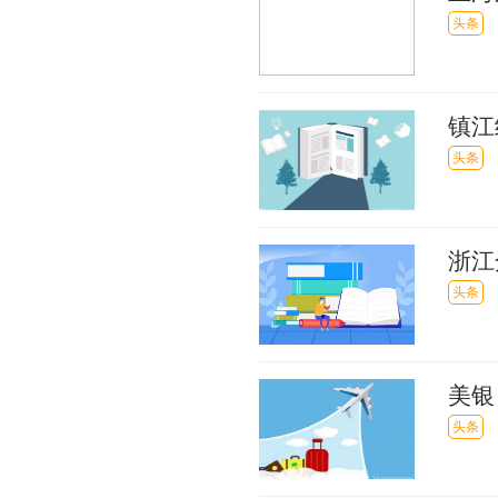
聚焦
头条
续加
入，
镇江
户）
头条
浙江
头条
美银
头条