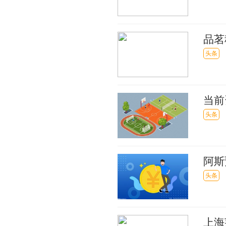
品茗
5亿
头条
当前
资券
头条
阿斯
衔锋
头条
上海