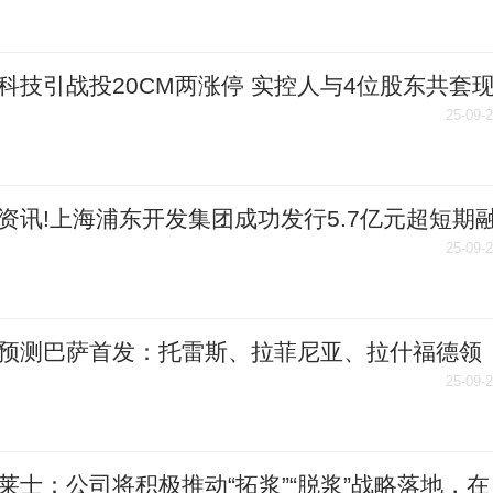
科技引战投20CM两涨停 实控人与4位股东共套
25-09-
资讯!上海浦东开发集团成功发行5.7亿元超短期
 利率1.70%
25-09-
预测巴萨首发：托雷斯、拉菲尼亚、拉什福德领
线 微资讯
25-09-
莱士：公司将积极推动“拓浆”“脱浆”战略落地，在