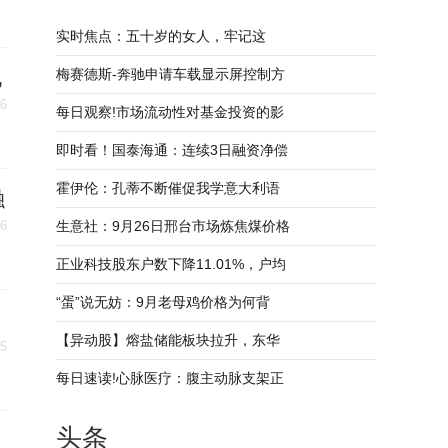
实时焦点：五十岁的女人，牢记这
现
梅赛德斯-奔驰申请车载显示屏控制方
26
每日观察!市场流动性对基金投资的影
即时看！国泰海通：连续3日融资净偿
霍伊伦：孔蒂不断催促我学意大利语
融
26
生意社：9月26日邢台市场炼焦煤价格
正业科技股东户数下降11.01%，户均
“蛋”说无妨：9月老母鸡价格为何背
【异动股】熔盐储能板块拉升，东华
25
每日速读!心脉医疗：腹主动脉支架正
头条