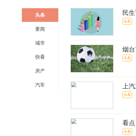
民生
头条
手”
头条
要闻
城市
烟台
快看
者
头条
房产
汽车
上汽
快速
头条
看点
头条