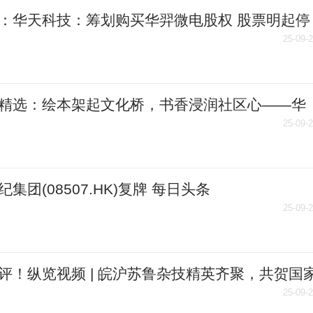
：华天科技：筹划购买华羿微电股权 股票明起停
25-09-
精选：绘本架起文化桥，书香浸润社区心——华
区文化书院开展特色阅读活动
25-09-
纪集团(08507.HK)复牌 每日头条
25-09-
评！纵览视频 | 皖沪苏鲁杂技精英齐聚，共贺国
基金展演
25-09-