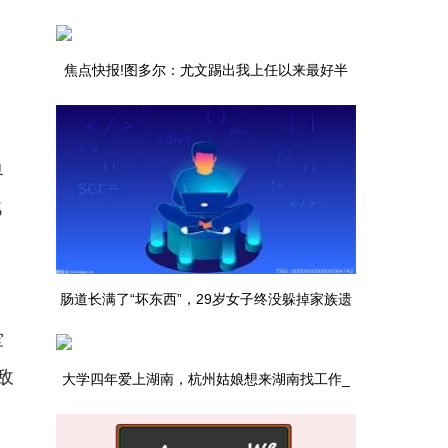
焦点快报!图多尔：尤文踢出我上任以来最好半
场，想赢欧冠级别对手不易
界
战
肠道长满了“坏东西”，29岁女子终没躲掉家族遗
军
传！所幸医生为她保住了肛门 快播报
敌
大学四年爱上湖南，杭州姑娘想来湖南找工作_
每日快讯