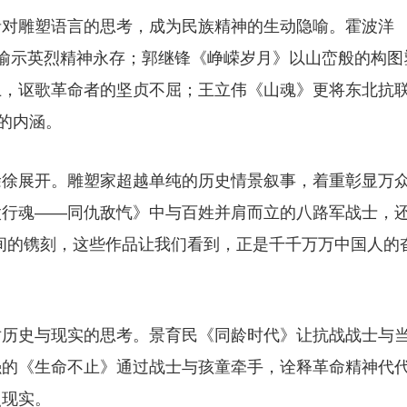
者对雕塑语言的思考，成为民族精神的生动隐喻。霍波洋
喻示英烈精神永存；郭继锋《峥嵘岁月》以山峦般的构图
土，讴歌革命者的坚贞不屈；王立伟《山魂》更将东北抗
的内涵。
徐徐展开。雕塑家超越单纯的历史情景叙事，着重彰显万
太行魂——同仇敌忾》中与百姓并肩而立的八路军战士，
间的镌刻，这些作品让我们看到，正是千千万万中国人的
对历史与现实的思考。景育民《同龄时代》让抗战战士与
强的《生命不止》通过战士与孩童牵手，诠释革命精神代
照现实。