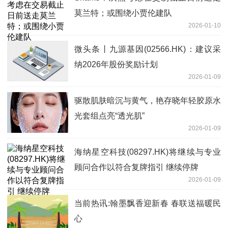
莫兰特；或围绕小贾伦建队
2026-01-10
微头条丨九源基因(02566.HK)：建议采
纳2026年股份奖励计划
2026-01-09
驱散肌肤暗沉与黄气，艳存晓年轻胶原水
光套组点亮“透光肌”
2026-01-09
海纳星空科技(08297.HK)将继续与专业
顾问合作以符合复牌指引 继续停牌
2026-01-09
当前热讯:翰墨飘香迎新春 春联送福暖民
心