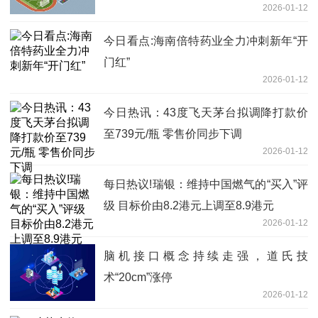
2026-01-12
今日看点:海南倍特药业全力冲刺新年“开
门红”
2026-01-12
今日热讯：43度飞天茅台拟调降打款价
至739元/瓶 零售价同步下调
2026-01-12
每日热议!瑞银：维持中国燃气的“买入”评
级 目标价由8.2港元上调至8.9港元
2026-01-12
脑机接口概念持续走强，道氏技
术“20cm”涨停
2026-01-12