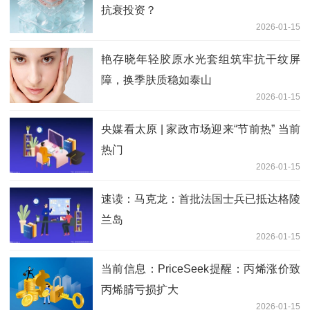
抗衰投资？
2026-01-15
艳存晓年轻胶原水光套组筑牢抗干纹屏
障，换季肤质稳如泰山
2026-01-15
央媒看太原 | 家政市场迎来“节前热” 当前
热门
2026-01-15
速读：马克龙：首批法国士兵已抵达格陵
兰岛
2026-01-15
当前信息：PriceSeek提醒：丙烯涨价致
丙烯腈亏损扩大
2026-01-15