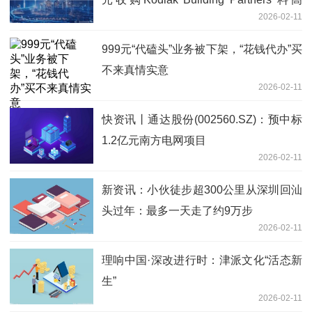
2026-02-11
度“增厚”2026年盈利
999元“代磕头”业务被下架，“花钱代办”买
不来真情实意
2026-02-11
快资讯丨通达股份(002560.SZ)：预中标
1.2亿元南方电网项目
2026-02-11
新资讯：小伙徒步超300公里从深圳回汕
头过年：最多一天走了约9万步
2026-02-11
理响中国·深改进行时：津派文化“活态新
生”
2026-02-11