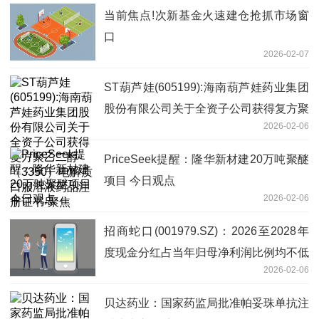
当前焦点!次新基金火速建仓抢抓市场窗
口
2026-02-07
ST葫芦娃(605199):海南葫芦娃药业集团
股份有限公司关于全资子公司获得复方聚
2026-02-06
乙二醇（3350）电解质口服溶液药品注
册证书-聚焦
PriceSeek提醒：隆华新材建20万吨聚醚
项目 今日观点
2026-02-06
招商蛇口(001979.SZ)：2026至2028年
度现金分红占当年归母净利润比例均不低
2026-02-06
于40% 热门看点
贝达药业：国家药监局批准帕妥珠单抗注