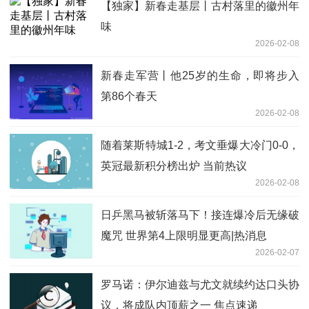
【独家】新春走基层丨古村落里的徽州年
味
2026-02-08
新春走军营丨他25岁的生命，即将步入
第86个春天
2026-02-08
随着莱斯特城1-2，考文垂爆大冷门0-0，
英冠最新积分榜出炉 当前热议
2026-02-08
日乒黑马被斩落马下！接连爆冷后无缘破
魔咒 世界第4上限明显更高|热消息
2026-02-07
罗马诺：伊尔迪兹与尤文就续约达口头协
议，将成队内顶薪之一 焦点速递