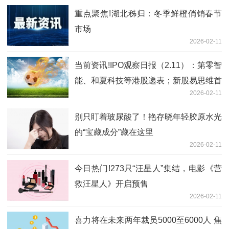
重点聚焦!湖北秭归：冬季鲜橙俏销春节
市场
2026-02-11
当前资讯!IPO观察日报（2.11）：第零智
能、和夏科技等港股递表；新股易思维首
2026-02-11
日涨58.93%，先导智能港股险破发
别只盯着玻尿酸了！艳存晓年轻胶原水光
的“宝藏成分”藏在这里
2026-02-11
今日热门!273只“汪星人”集结，电影《营
救汪星人》开启预售
2026-02-11
喜力将在未来两年裁员5000至6000人 焦