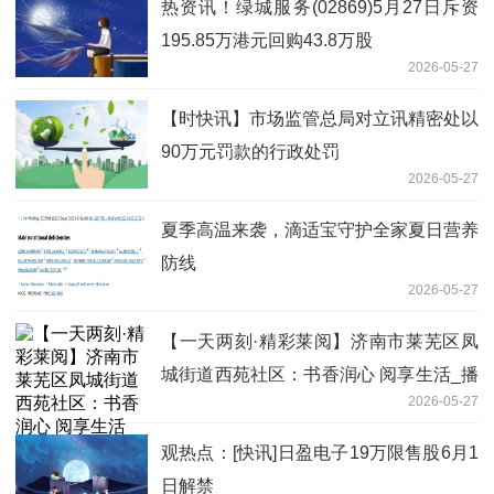
热资讯！绿城服务(02869)5月27日斥资
195.85万港元回购43.8万股
2026-05-27
【时快讯】市场监管总局对立讯精密处以
90万元罚款的行政处罚
2026-05-27
夏季高温来袭，滴适宝守护全家夏日营养
防线
2026-05-27
【一天两刻·精彩莱阅】济南市莱芜区凤
城街道西苑社区：书香润心 阅享生活_播
2026-05-27
报
观热点：[快讯]日盈电子19万限售股6月1
日解禁