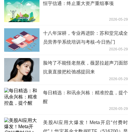
恒宇信通：终止重大资产重组事项
2026-05-29
十八年深耕，专业再进阶：苏和堂完成全
员营养学系统培训与考核-今日热门
2026-05-29
脸垮了不能怪老熬夜，薇瑟拉超声刀面部
抗衰直接把松弛感提回来
2026-05-29
每日精选：和讯余兴栋：精准控盘，提个
醒
2026-05-29
美股AI应用大爆发！Meta开启“付费时
代”！华宝基金大数据ETF（516700）早