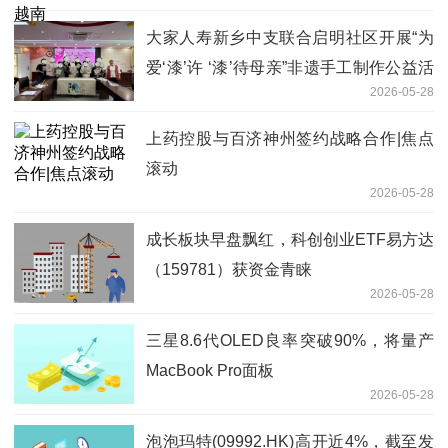
大家人寿新乡中支联合启明社区开展“为
爱‘漆’许 ‘漆’待母亲”非遗手工制作公益活
2026-05-28
动
上药控股与百济神州签约战略合作|焦点
滚动
2026-05-28
成长板块早盘飘红，科创创业ETF易方达
（159781）获资金青睐
2026-05-28
三星8.6代OLED良率突破90%，将量产
MacBook Pro面板
2026-05-28
泡泡玛特(09992.HK)高开近4%，截至发