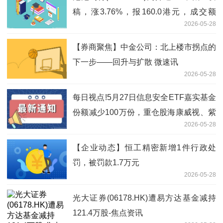
稿，涨3.76%，报160.0港元，成交额
2026-05-28
9195.84万港元
【券商聚焦】中金公司：北上楼市拐点的
下一步——回升与扩散 微速讯
2026-05-28
每日视点!5月27日信息安全ETF嘉实基金
份额减少100万份，重仓股海康威视、紫
2026-05-28
光股份、网宿科技
【企业动态】恒工精密新增1件行政处
罚，被罚款1.7万元
2026-05-28
光大证券(06178.HK)遭易方达基金减持
121.4万股-焦点资讯