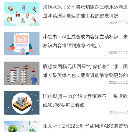
海螺水泥：公司将密切跟踪三峡水运新通
道和葛洲坝航运扩能工程的进展情况
2026-02-12
小红书：AI生成合成内容须主动标识，未
标识内容将限制推荐 今热点
2026-02-12
联想集团杨元庆回应“存储价格”上涨：困
难方显英雄本色，要看谁能够拿到更好的
2026-02-12
供应及成本
国内期货主力合约收盘涨跌不一 集运欧
线涨超6%-每日看点
2026-02-12
生意社：2月12日利华益利津ABS装置动