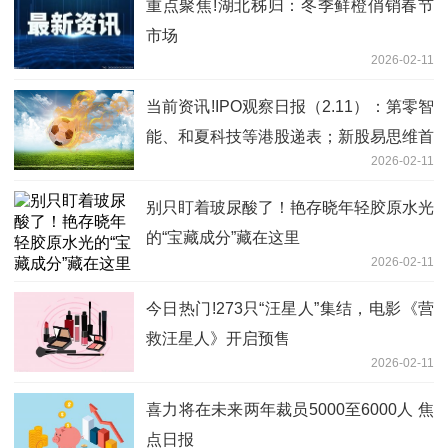
重点聚焦!湖北秭归：冬季鲜橙俏销春节
市场
2026-02-11
当前资讯!IPO观察日报（2.11）：第零智
能、和夏科技等港股递表；新股易思维首
2026-02-11
日涨58.93%，先导智能港股险破发
别只盯着玻尿酸了！艳存晓年轻胶原水光
的“宝藏成分”藏在这里
2026-02-11
今日热门!273只“汪星人”集结，电影《营
救汪星人》开启预售
2026-02-11
喜力将在未来两年裁员5000至6000人 焦
点日报