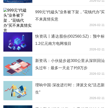
2026-02-11
度“增厚”2026年盈利
999元“代磕头”业务被下架，“花钱代办”买
不来真情实意
2026-02-11
快资讯丨通达股份(002560.SZ)：预中标
1.2亿元南方电网项目
2026-02-11
新资讯：小伙徒步超300公里从深圳回汕
头过年：最多一天走了约9万步
2026-02-11
理响中国·深改进行时：津派文化“活态新
生”
2026-02-11