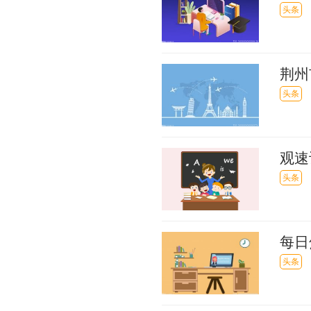
本沉
头条
荆州
路同
头条
观速
25
头条
每日
五”
头条