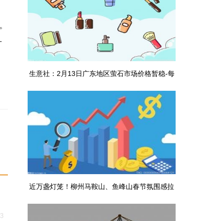
。
十
生意社：2月13日广东地区萤石市场价格暂稳-每
日讯息
近万盏灯笼！柳州马鞍山、鱼峰山春节氛围感拉
满
13