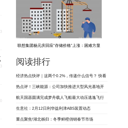
13
联想集团杨元庆回应“存储价格”上涨：困难方显
点
阅读排行
英雄本色，要看谁能够拿到更好的供应及成本
13
经济热点快评｜这两个0.2%，传递什么信号？ 快看
热点评！三峡能源：公司加快推进大型风光基地开
发，着力巩固海上风电引领优势
航天国器圆满完成梦舟载人飞船最大动压逃逸飞行
10
试验护航任务_热资讯
生意社：2月12日利华益利津ABS装置动态
重点聚焦!湖北秭归：冬季鲜橙俏销春节市场