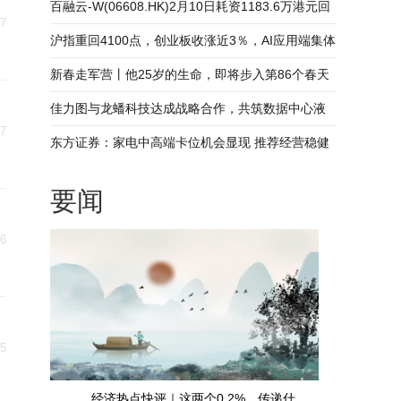
百融云-W(06608.HK)2月10日耗资1183.6万港元回
07
购104万股_每日短讯
沪指重回4100点，创业板收涨近3％，AI应用端集体
爆发-视点
新春走军营丨他25岁的生命，即将步入第86个春天
佳力图与龙蟠科技达成战略合作，共筑数据中心液
07
冷产业新高地
东方证券：家电中高端卡位机会显现 推荐经营稳健
龙头公司
要闻
06
05
经济热点快评｜这两个0.2%，传递什