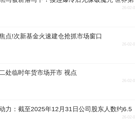
限明显更高|热消息
26-02-
焦点!次新基金火速建仓抢抓市场窗口
26-02-
二处临时年货市场开市 视点
26-02-
动力：截至2025年12月31日公司股东人数约6.5
|速读
26-02-