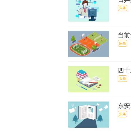
4上
头条
当前
头条
四十
头条
东安
万户
头条