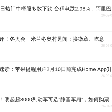
5日热门中概股多数下跌 台积电跌2.98%，阿里巴
.76%|焦点
26-02-
评！冬奥会｜米兰冬奥村见闻：换徽章、吃意
“中国红”点亮奥运氛围
26-02-
速读：苹果提醒用户2月10日前完成Home App升
26-02-
！明起超8000列动车可选“静音车厢”，如何购票
里
26-01-