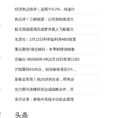
经济热点快评｜这两个0.2%，传递什
热点评！三峡能源：公司加快推进大
30
航天国器圆满完成梦舟载人飞船最大
生意社：2月12日利华益利津ABS装置
重点聚焦!湖北秭归：冬季鲜橙俏销春
30
百融云-W(06608.HK)2月10日耗资1183
沪指重回4100点，创业板收涨近3％，
新春走军营丨他25岁的生命，即将步
佳力图与龙蟠科技达成战略合作，共
28
东方证券：家电中高端卡位机会显现
资
头条