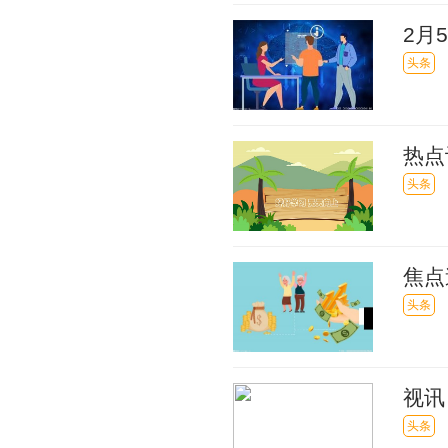
2月
巴跌2
头条
热点
面、
头条
焦点
级
头条
视讯
看这
头条