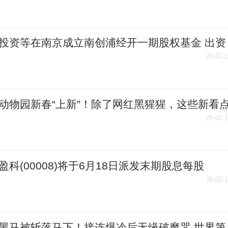
投资等在南京成立南创浦经开一期股权基金 出资
亿
26-02-
动物园新春“上新”！除了网红黑猩猩，这些新看
过_时快讯
26-02-
盈科(00008)将于6月18日派发末期股息每股
848港元
26-02-
黑马被斩落马下！接连爆冷后无缘破魔咒 世界第