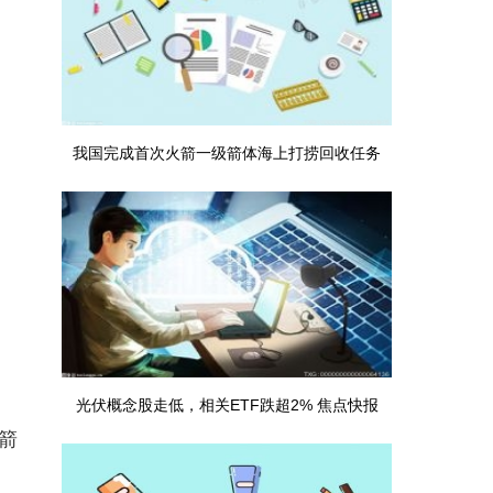
我国完成首次火箭一级箭体海上打捞回收任务
光伏概念股走低，相关ETF跌超2% 焦点快报
箭