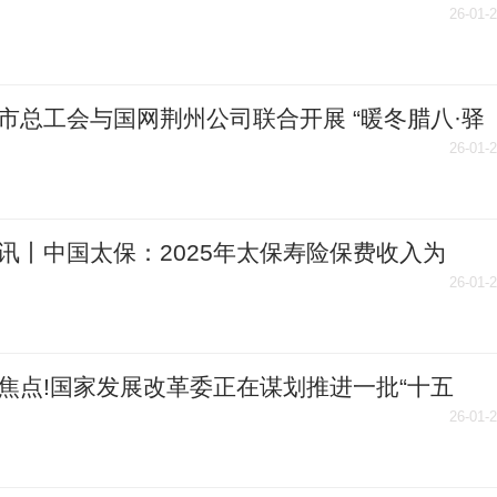
浮或将谢幕 2025年亏损超1.8亿触及退市红线
26-01-
市总工会与国网荆州公司联合开展 “暖冬腊八·驿
行”慰问活动
26-01-
讯丨中国太保：2025年太保寿险保费收入为
81.15亿元，同比增长8.1%
26-01-
焦点!国家发展改革委正在谋划推进一批“十五
时期高技术产业标志性引领性重大工程
26-01-