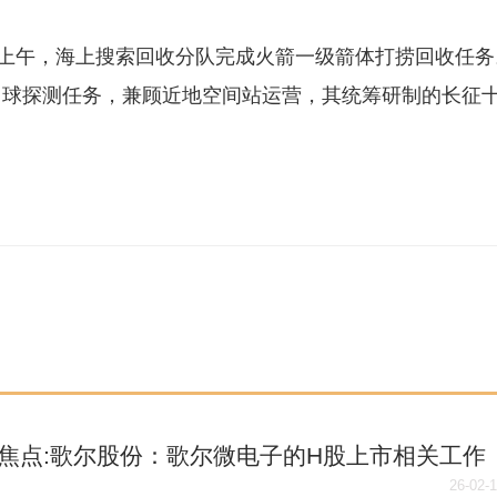
日上午，海上搜索回收分队完成火箭一级箭体打捞回收任务
月球探测任务，兼顾近地空间站运营，其统筹研制的长征
焦点:歌尔股份：歌尔微电子的H股上市相关工作
推进中
26-02-