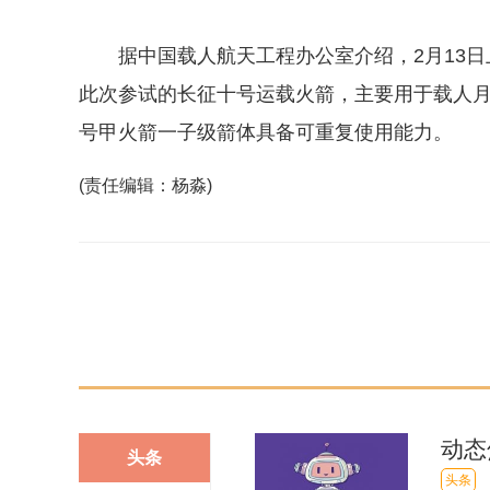
据中国载人航天工程办公室介绍，2月13
此次参试的长征十号运载火箭，主要用于载人
号甲火箭一子级箭体具备可重复使用能力。
(责任编辑：杨淼)
关键词：
动态
头条
仍在
头条