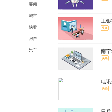
要闻
城市
工银
快看
额5
头条
房产
汽车
南宁
别错
头条
电讯
0.2
头条
日乒